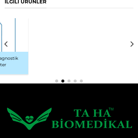
İLGİLİ ÜRÜNLER
Kılavuz Kateter
Diagnostik Kateter