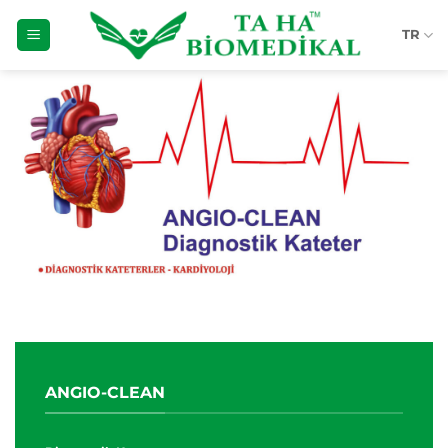
İçeriğe
TR
atla
ANGIO-CLEAN