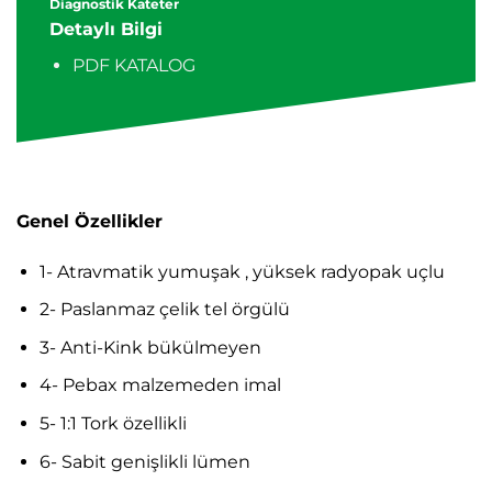
Diagnostik Kateter
Detaylı Bilgi
PDF KATALOG
Genel Özellikler
1- Atravmatik yumuşak , yüksek radyopak uçlu
2- Paslanmaz çelik tel örgülü
3- Anti-Kink bükülmeyen
4- Pebax malzemeden imal
5- 1:1 Tork özellikli
6- Sabit genişlikli lümen