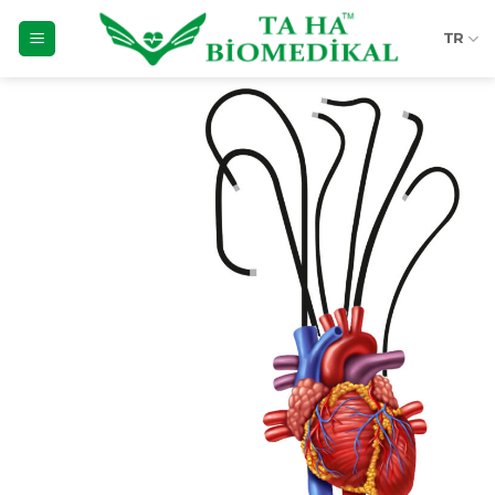
İçeriğe
TR
atla