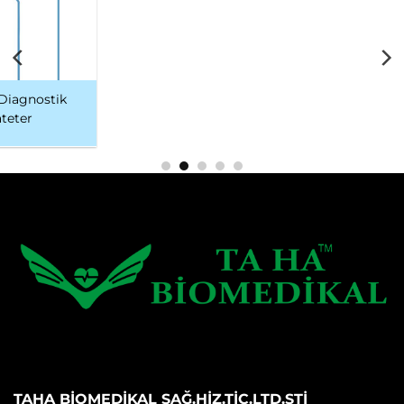
Kılavuz Kateter
Diagnostik Kateter
TAHA BİOMEDİKAL SAĞ.HİZ.TİC.LTD.ŞTİ