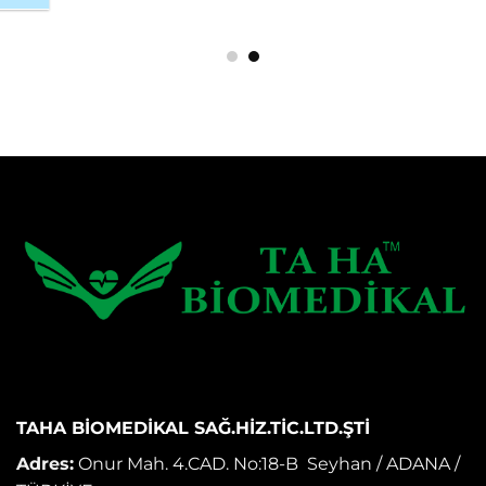
TAHA BİOMEDİKAL SAĞ.HİZ.TİC.LTD.ŞTİ
Adres:
Onur Mah. 4.CAD. No:18-B Seyhan / ADANA /