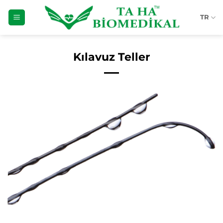
İçeriğe
TR
atla
Kılavuz Teller