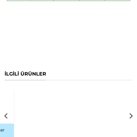
İLGİLİ ÜRÜNLER
Kılavuz Teller
Kılavuz Kateter Dilatör
Kit